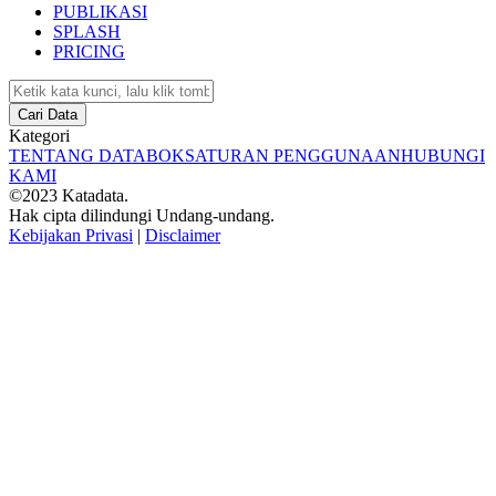
PUBLIKASI
SPLASH
PRICING
Cari Data
Kategori
TENTANG DATABOKS
ATURAN PENGGUNAAN
HUBUNGI
KAMI
©2023 Katadata.
Hak cipta dilindungi Undang-undang.
Kebijakan Privasi
|
Disclaimer