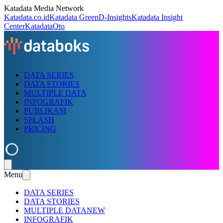
Katadata Media Network
Katadata.co.id
Katadata Green
D-Insights
Katadata Insight
Center
KatadataOto
DATA SERIES
DATA STORIES
MULTIPLE DATA
INFOGRAFIK
PUBLIKASI
SPLASH
PRICING
Menu
DATA SERIES
DATA STORIES
MULTIPLE DATA
NEW
INFOGRAFIK