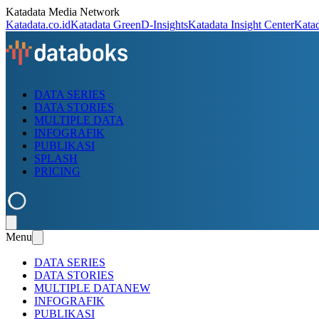
Katadata Media Network
Katadata.co.id
Katadata Green
D-Insights
Katadata Insight Center
Kata
DATA SERIES
DATA STORIES
MULTIPLE DATA
INFOGRAFIK
PUBLIKASI
SPLASH
PRICING
Menu
DATA SERIES
DATA STORIES
MULTIPLE DATA
NEW
INFOGRAFIK
PUBLIKASI