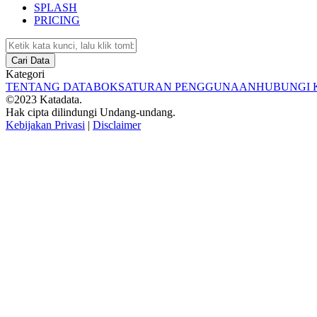
SPLASH
PRICING
Cari Data
Kategori
TENTANG DATABOKS
ATURAN PENGGUNAAN
HUBUNGI 
©2023 Katadata.
Hak cipta dilindungi Undang-undang.
Kebijakan Privasi
|
Disclaimer