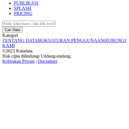
PUBLIKASI
SPLASH
PRICING
Cari Data
Kategori
TENTANG DATABOKS
ATURAN PENGGUNAAN
HUBUNGI
KAMI
©2023 Katadata.
Hak cipta dilindungi Undang-undang.
Kebijakan Privasi
|
Disclaimer