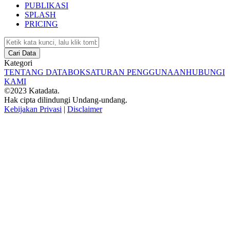
PUBLIKASI
SPLASH
PRICING
Cari Data
Kategori
TENTANG DATABOKS
ATURAN PENGGUNAAN
HUBUNGI
KAMI
©2023 Katadata.
Hak cipta dilindungi Undang-undang.
Kebijakan Privasi
|
Disclaimer