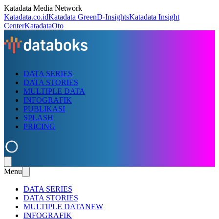
Katadata Media Network
Katadata.co.id
Katadata Green
D-Insights
Katadata Insight
Center
KatadataOto
DATA SERIES
DATA STORIES
MULTIPLE DATA
INFOGRAFIK
PUBLIKASI
SPLASH
PRICING
Menu
DATA SERIES
DATA STORIES
MULTIPLE DATA
NEW
INFOGRAFIK