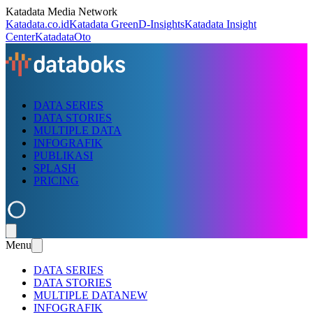
Katadata Media Network
Katadata.co.id
Katadata Green
D-Insights
Katadata Insight
Center
KatadataOto
DATA SERIES
DATA STORIES
MULTIPLE DATA
INFOGRAFIK
PUBLIKASI
SPLASH
PRICING
Menu
DATA SERIES
DATA STORIES
MULTIPLE DATA
NEW
INFOGRAFIK