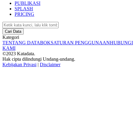
PUBLIKASI
SPLASH
PRICING
Cari Data
Kategori
TENTANG DATABOKS
ATURAN PENGGUNAAN
HUBUNGI
KAMI
©2023 Katadata.
Hak cipta dilindungi Undang-undang.
Kebijakan Privasi
|
Disclaimer