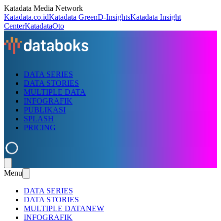
Katadata Media Network
Katadata.co.id
Katadata Green
D-Insights
Katadata Insight
Center
KatadataOto
DATA SERIES
DATA STORIES
MULTIPLE DATA
INFOGRAFIK
PUBLIKASI
SPLASH
PRICING
Menu
DATA SERIES
DATA STORIES
MULTIPLE DATA
NEW
INFOGRAFIK