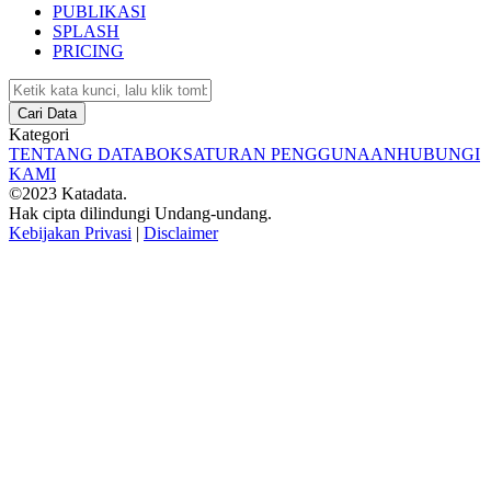
PUBLIKASI
SPLASH
PRICING
Cari Data
Kategori
TENTANG DATABOKS
ATURAN PENGGUNAAN
HUBUNGI
KAMI
©2023 Katadata.
Hak cipta dilindungi Undang-undang.
Kebijakan Privasi
|
Disclaimer