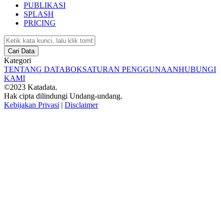
PUBLIKASI
SPLASH
PRICING
Cari Data
Kategori
TENTANG DATABOKS
ATURAN PENGGUNAAN
HUBUNGI
KAMI
©2023 Katadata.
Hak cipta dilindungi Undang-undang.
Kebijakan Privasi
|
Disclaimer