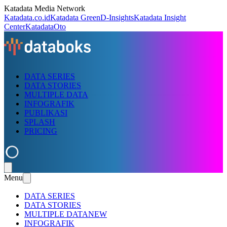
Katadata Media Network
Katadata.co.id
Katadata Green
D-Insights
Katadata Insight
Center
KatadataOto
DATA SERIES
DATA STORIES
MULTIPLE DATA
INFOGRAFIK
PUBLIKASI
SPLASH
PRICING
Menu
DATA SERIES
DATA STORIES
MULTIPLE DATA
NEW
INFOGRAFIK