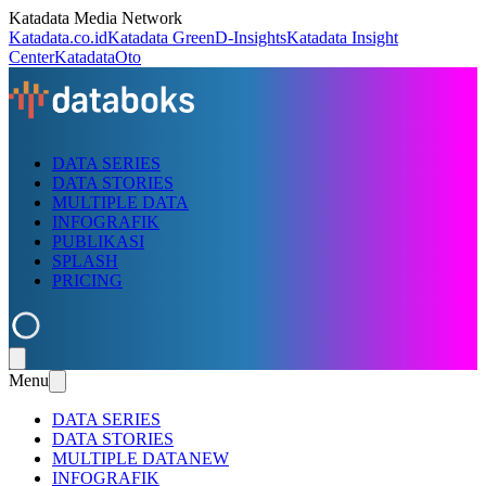
Katadata Media Network
Katadata.co.id
Katadata Green
D-Insights
Katadata Insight
Center
KatadataOto
DATA SERIES
DATA STORIES
MULTIPLE DATA
INFOGRAFIK
PUBLIKASI
SPLASH
PRICING
Menu
DATA SERIES
DATA STORIES
MULTIPLE DATA
NEW
INFOGRAFIK