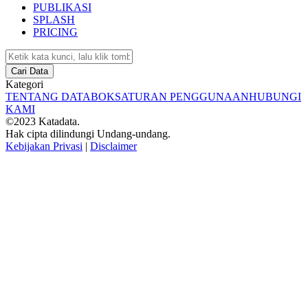
PUBLIKASI
SPLASH
PRICING
Cari Data
Kategori
TENTANG DATABOKS
ATURAN PENGGUNAAN
HUBUNGI
KAMI
©2023 Katadata.
Hak cipta dilindungi Undang-undang.
Kebijakan Privasi
|
Disclaimer