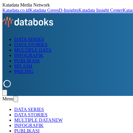
Katadata Media Network
Katadata.co.id
Katadata Green
D-Insights
Katadata Insight Center
Kata
DATA SERIES
DATA STORIES
MULTIPLE DATA
INFOGRAFIK
PUBLIKASI
SPLASH
PRICING
Menu
DATA SERIES
DATA STORIES
MULTIPLE DATA
NEW
INFOGRAFIK
PUBLIKASI