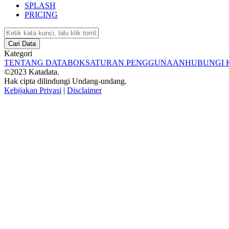
SPLASH
PRICING
Cari Data
Kategori
TENTANG DATABOKS
ATURAN PENGGUNAAN
HUBUNGI 
©2023 Katadata.
Hak cipta dilindungi Undang-undang.
Kebijakan Privasi
|
Disclaimer