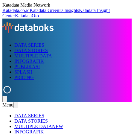
Katadata Media Network
Katadata.co.id
Katadata Green
D-Insights
Katadata Insight
Center
KatadataOto
DATA SERIES
DATA STORIES
MULTIPLE DATA
INFOGRAFIK
PUBLIKASI
SPLASH
PRICING
Menu
DATA SERIES
DATA STORIES
MULTIPLE DATA
NEW
INFOGRAFIK