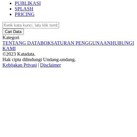
PUBLIKASI
SPLASH
PRICING
Cari Data
Kategori
TENTANG DATABOKS
ATURAN PENGGUNAAN
HUBUNGI
KAMI
©2023 Katadata.
Hak cipta dilindungi Undang-undang.
Kebijakan Privasi
|
Disclaimer