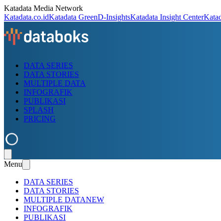
Katadata Media Network
Katadata.co.id
Katadata Green
D-Insights
Katadata Insight Center
Kata
DATA SERIES
DATA STORIES
MULTIPLE DATA
INFOGRAFIK
PUBLIKASI
SPLASH
PRICING
Menu
DATA SERIES
DATA STORIES
MULTIPLE DATA
NEW
INFOGRAFIK
PUBLIKASI