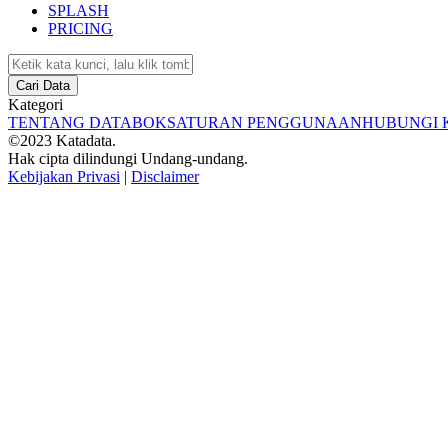
SPLASH
PRICING
Cari Data
Kategori
TENTANG DATABOKS
ATURAN PENGGUNAAN
HUBUNGI 
©2023 Katadata.
Hak cipta dilindungi Undang-undang.
Kebijakan Privasi
|
Disclaimer