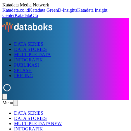
Katadata Media Network
Katadata.co.id
Katadata Green
D-Insights
Katadata Insight
Center
KatadataOto
DATA SERIES
DATA STORIES
MULTIPLE DATA
INFOGRAFIK
PUBLIKASI
SPLASH
PRICING
Menu
DATA SERIES
DATA STORIES
MULTIPLE DATA
NEW
INFOGRAFIK