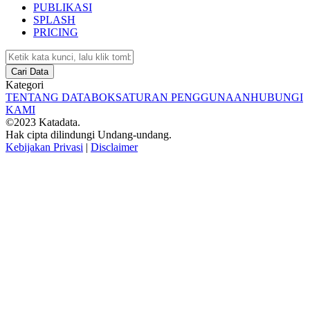
PUBLIKASI
SPLASH
PRICING
Cari Data
Kategori
TENTANG DATABOKS
ATURAN PENGGUNAAN
HUBUNGI
KAMI
©2023 Katadata.
Hak cipta dilindungi Undang-undang.
Kebijakan Privasi
|
Disclaimer