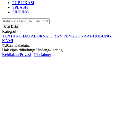
PUBLIKASI
SPLASH
PRICING
Cari Data
Kategori
TENTANG DATABOKS
ATURAN PENGGUNAAN
HUBUNGI
KAMI
©2023 Katadata.
Hak cipta dilindungi Undang-undang.
Kebijakan Privasi
|
Disclaimer