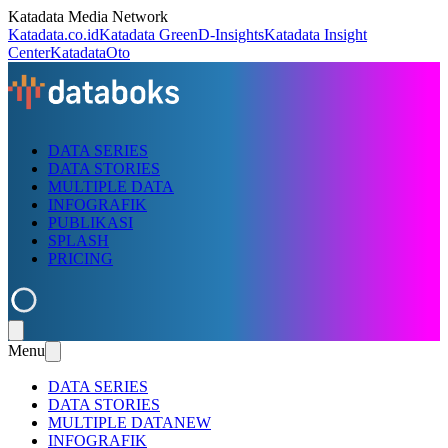
Katadata Media Network
Katadata.co.id
Katadata Green
D-Insights
Katadata Insight
Center
KatadataOto
DATA SERIES
DATA STORIES
MULTIPLE DATA
INFOGRAFIK
PUBLIKASI
SPLASH
PRICING
Menu
DATA SERIES
DATA STORIES
MULTIPLE DATA
NEW
INFOGRAFIK