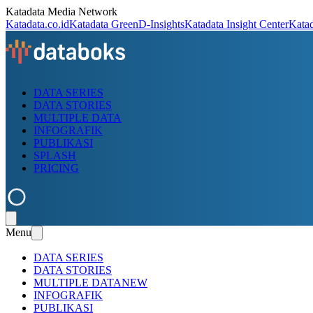
Katadata Media Network
Katadata.co.id
Katadata Green
D-Insights
Katadata Insight Center
Kata
DATA SERIES
DATA STORIES
MULTIPLE DATA
INFOGRAFIK
PUBLIKASI
SPLASH
PRICING
Menu
DATA SERIES
DATA STORIES
MULTIPLE DATA
NEW
INFOGRAFIK
PUBLIKASI