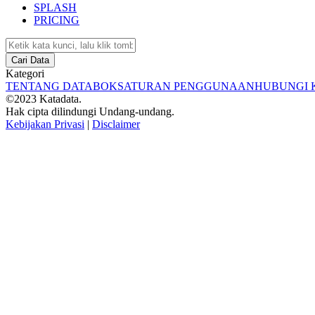
SPLASH
PRICING
Cari Data
Kategori
TENTANG DATABOKS
ATURAN PENGGUNAAN
HUBUNGI 
©2023 Katadata.
Hak cipta dilindungi Undang-undang.
Kebijakan Privasi
|
Disclaimer