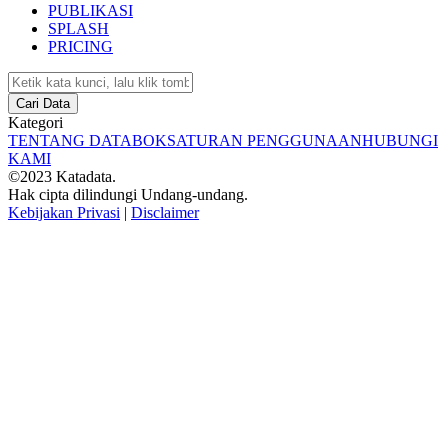
PUBLIKASI
SPLASH
PRICING
Cari Data
Kategori
TENTANG DATABOKS
ATURAN PENGGUNAAN
HUBUNGI
KAMI
©2023 Katadata.
Hak cipta dilindungi Undang-undang.
Kebijakan Privasi
|
Disclaimer