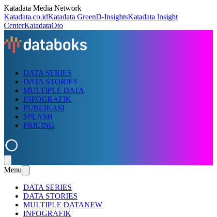
Katadata Media Network
Katadata.co.id
Katadata Green
D-Insights
Katadata Insight
Center
KatadataOto
DATA SERIES
DATA STORIES
MULTIPLE DATA
INFOGRAFIK
PUBLIKASI
SPLASH
PRICING
Menu
DATA SERIES
DATA STORIES
MULTIPLE DATA
NEW
INFOGRAFIK