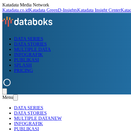
Katadata Media Network
Katadata.co.id
Katadata Green
D-Insights
Katadata Insight Center
Kata
DATA SERIES
DATA STORIES
MULTIPLE DATA
INFOGRAFIK
PUBLIKASI
SPLASH
PRICING
Menu
DATA SERIES
DATA STORIES
MULTIPLE DATA
NEW
INFOGRAFIK
PUBLIKASI