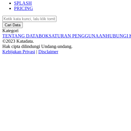
SPLASH
PRICING
Cari Data
Kategori
TENTANG DATABOKS
ATURAN PENGGUNAAN
HUBUNGI 
©2023 Katadata.
Hak cipta dilindungi Undang-undang.
Kebijakan Privasi
|
Disclaimer