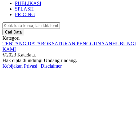
PUBLIKASI
SPLASH
PRICING
Cari Data
Kategori
TENTANG DATABOKS
ATURAN PENGGUNAAN
HUBUNGI
KAMI
©2023 Katadata.
Hak cipta dilindungi Undang-undang.
Kebijakan Privasi
|
Disclaimer