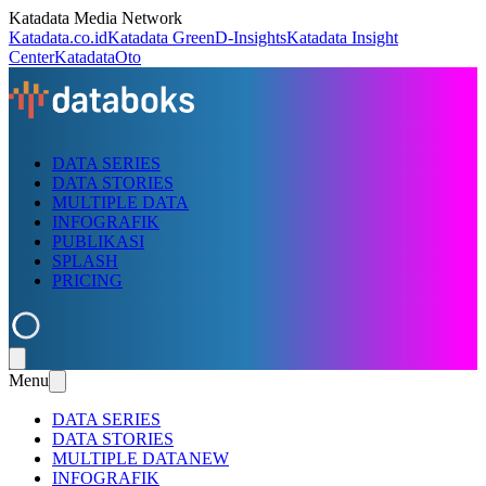
Katadata Media Network
Katadata.co.id
Katadata Green
D-Insights
Katadata Insight
Center
KatadataOto
DATA SERIES
DATA STORIES
MULTIPLE DATA
INFOGRAFIK
PUBLIKASI
SPLASH
PRICING
Menu
DATA SERIES
DATA STORIES
MULTIPLE DATA
NEW
INFOGRAFIK