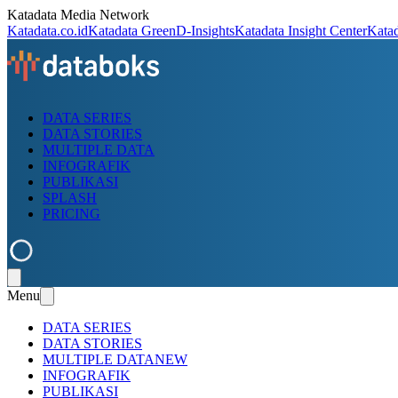
Katadata Media Network
Katadata.co.id
Katadata Green
D-Insights
Katadata Insight Center
Kata
DATA SERIES
DATA STORIES
MULTIPLE DATA
INFOGRAFIK
PUBLIKASI
SPLASH
PRICING
Menu
DATA SERIES
DATA STORIES
MULTIPLE DATA
NEW
INFOGRAFIK
PUBLIKASI