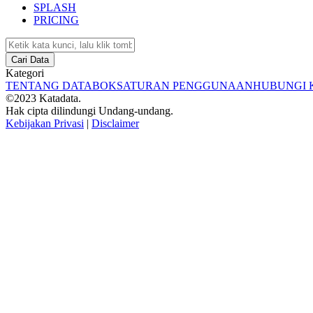
SPLASH
PRICING
Cari Data
Kategori
TENTANG DATABOKS
ATURAN PENGGUNAAN
HUBUNGI 
©2023 Katadata.
Hak cipta dilindungi Undang-undang.
Kebijakan Privasi
|
Disclaimer