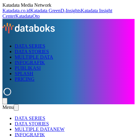
Katadata Media Network
Katadata.co.id
Katadata Green
D-Insights
Katadata Insight
Center
KatadataOto
DATA SERIES
DATA STORIES
MULTIPLE DATA
INFOGRAFIK
PUBLIKASI
SPLASH
PRICING
Menu
DATA SERIES
DATA STORIES
MULTIPLE DATA
NEW
INFOGRAFIK