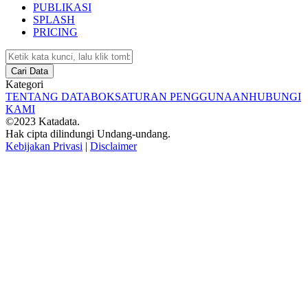
PUBLIKASI
SPLASH
PRICING
Cari Data
Kategori
TENTANG DATABOKS
ATURAN PENGGUNAAN
HUBUNGI
KAMI
©2023 Katadata.
Hak cipta dilindungi Undang-undang.
Kebijakan Privasi
|
Disclaimer