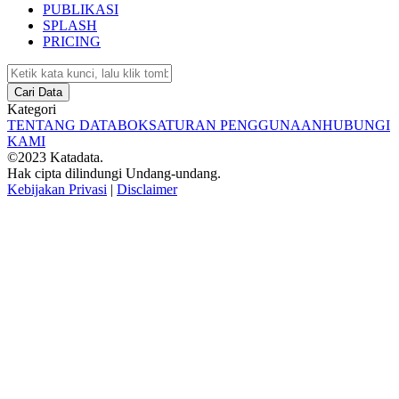
PUBLIKASI
SPLASH
PRICING
Cari Data
Kategori
TENTANG DATABOKS
ATURAN PENGGUNAAN
HUBUNGI
KAMI
©2023 Katadata.
Hak cipta dilindungi Undang-undang.
Kebijakan Privasi
|
Disclaimer