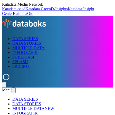
Katadata Media Network
Katadata.co.id
Katadata Green
D-Insights
Katadata Insight
Center
KatadataOto
DATA SERIES
DATA STORIES
MULTIPLE DATA
INFOGRAFIK
PUBLIKASI
SPLASH
PRICING
Menu
DATA SERIES
DATA STORIES
MULTIPLE DATA
NEW
INFOGRAFIK