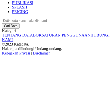
PUBLIKASI
SPLASH
PRICING
Cari Data
Kategori
TENTANG DATABOKS
ATURAN PENGGUNAAN
HUBUNGI
KAMI
©2023 Katadata.
Hak cipta dilindungi Undang-undang.
Kebijakan Privasi
|
Disclaimer