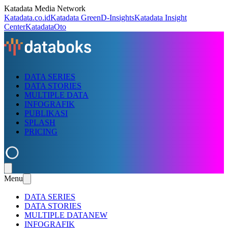
Katadata Media Network
Katadata.co.id
Katadata Green
D-Insights
Katadata Insight
Center
KatadataOto
DATA SERIES
DATA STORIES
MULTIPLE DATA
INFOGRAFIK
PUBLIKASI
SPLASH
PRICING
Menu
DATA SERIES
DATA STORIES
MULTIPLE DATA
NEW
INFOGRAFIK