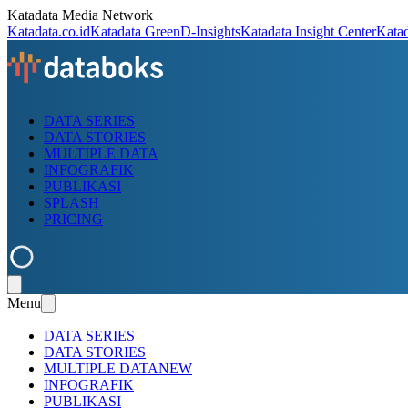
Katadata Media Network
Katadata.co.id
Katadata Green
D-Insights
Katadata Insight Center
Kata
DATA SERIES
DATA STORIES
MULTIPLE DATA
INFOGRAFIK
PUBLIKASI
SPLASH
PRICING
Menu
DATA SERIES
DATA STORIES
MULTIPLE DATA
NEW
INFOGRAFIK
PUBLIKASI