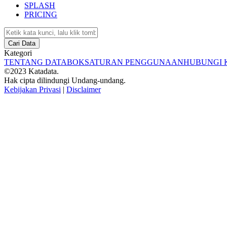
SPLASH
PRICING
Cari Data
Kategori
TENTANG DATABOKS
ATURAN PENGGUNAAN
HUBUNGI 
©2023 Katadata.
Hak cipta dilindungi Undang-undang.
Kebijakan Privasi
|
Disclaimer