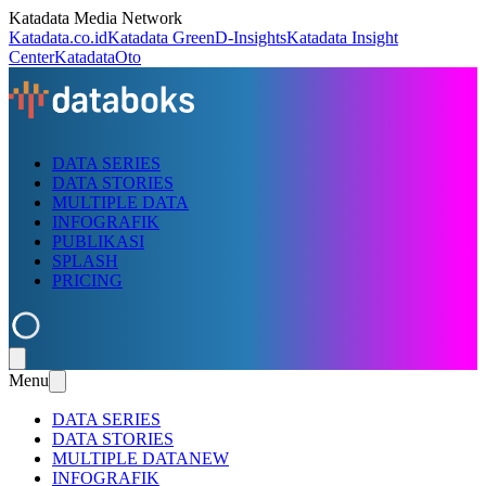
Katadata Media Network
Katadata.co.id
Katadata Green
D-Insights
Katadata Insight
Center
KatadataOto
DATA SERIES
DATA STORIES
MULTIPLE DATA
INFOGRAFIK
PUBLIKASI
SPLASH
PRICING
Menu
DATA SERIES
DATA STORIES
MULTIPLE DATA
NEW
INFOGRAFIK