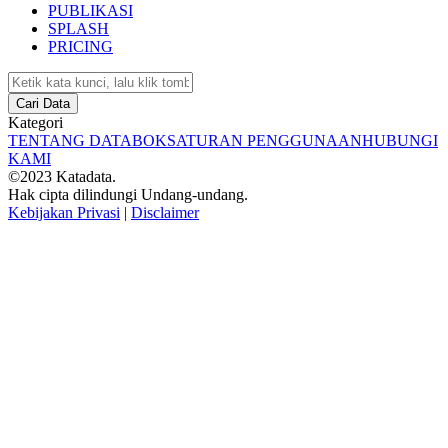
PUBLIKASI
SPLASH
PRICING
Cari Data
Kategori
TENTANG DATABOKS
ATURAN PENGGUNAAN
HUBUNGI
KAMI
©2023 Katadata.
Hak cipta dilindungi Undang-undang.
Kebijakan Privasi
|
Disclaimer