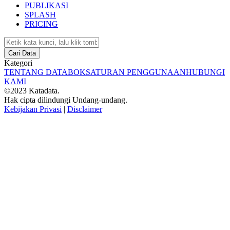
PUBLIKASI
SPLASH
PRICING
Cari Data
Kategori
TENTANG DATABOKS
ATURAN PENGGUNAAN
HUBUNGI
KAMI
©2023 Katadata.
Hak cipta dilindungi Undang-undang.
Kebijakan Privasi
|
Disclaimer