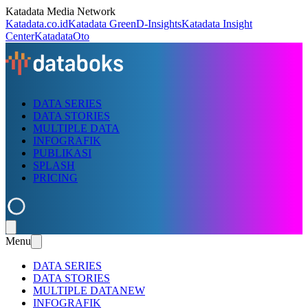
Katadata Media Network
Katadata.co.id
Katadata Green
D-Insights
Katadata Insight
Center
KatadataOto
DATA SERIES
DATA STORIES
MULTIPLE DATA
INFOGRAFIK
PUBLIKASI
SPLASH
PRICING
Menu
DATA SERIES
DATA STORIES
MULTIPLE DATA
NEW
INFOGRAFIK