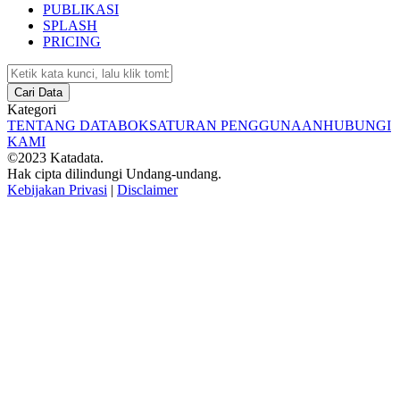
PUBLIKASI
SPLASH
PRICING
Cari Data
Kategori
TENTANG DATABOKS
ATURAN PENGGUNAAN
HUBUNGI
KAMI
©2023 Katadata.
Hak cipta dilindungi Undang-undang.
Kebijakan Privasi
|
Disclaimer