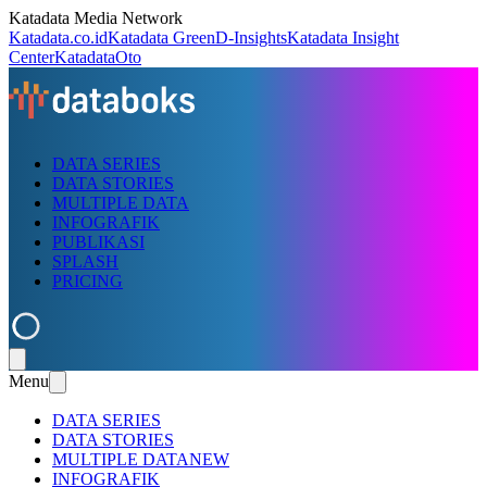
Katadata Media Network
Katadata.co.id
Katadata Green
D-Insights
Katadata Insight
Center
KatadataOto
DATA SERIES
DATA STORIES
MULTIPLE DATA
INFOGRAFIK
PUBLIKASI
SPLASH
PRICING
Menu
DATA SERIES
DATA STORIES
MULTIPLE DATA
NEW
INFOGRAFIK