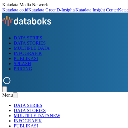
Katadata Media Network
Katadata.co.id
Katadata Green
D-Insights
Katadata Insight Center
Kata
DATA SERIES
DATA STORIES
MULTIPLE DATA
INFOGRAFIK
PUBLIKASI
SPLASH
PRICING
Menu
DATA SERIES
DATA STORIES
MULTIPLE DATA
NEW
INFOGRAFIK
PUBLIKASI