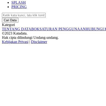
SPLASH
PRICING
Cari Data
Kategori
TENTANG DATABOKS
ATURAN PENGGUNAAN
HUBUNGI 
©2023 Katadata.
Hak cipta dilindungi Undang-undang.
Kebijakan Privasi
|
Disclaimer