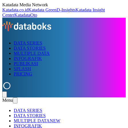
Katadata Media Network
Katadata.co.id
Katadata Green
D-Insights
Katadata Insight
Center
KatadataOto
DATA SERIES
DATA STORIES
MULTIPLE DATA
INFOGRAFIK
PUBLIKASI
SPLASH
PRICING
Menu
DATA SERIES
DATA STORIES
MULTIPLE DATA
NEW
INFOGRAFIK