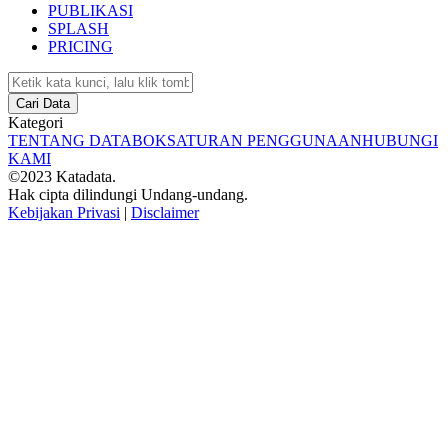
PUBLIKASI
SPLASH
PRICING
Cari Data
Kategori
TENTANG DATABOKS
ATURAN PENGGUNAAN
HUBUNGI
KAMI
©2023 Katadata.
Hak cipta dilindungi Undang-undang.
Kebijakan Privasi
|
Disclaimer