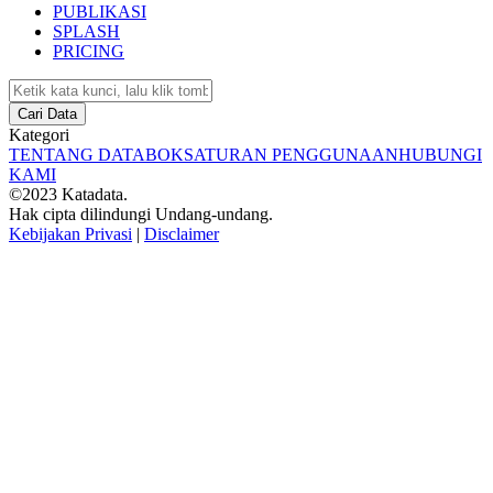
PUBLIKASI
SPLASH
PRICING
Cari Data
Kategori
TENTANG DATABOKS
ATURAN PENGGUNAAN
HUBUNGI
KAMI
©2023 Katadata.
Hak cipta dilindungi Undang-undang.
Kebijakan Privasi
|
Disclaimer