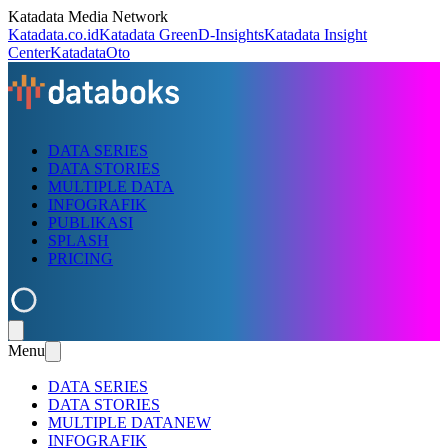
Katadata Media Network
Katadata.co.id
Katadata Green
D-Insights
Katadata Insight
Center
KatadataOto
DATA SERIES
DATA STORIES
MULTIPLE DATA
INFOGRAFIK
PUBLIKASI
SPLASH
PRICING
Menu
DATA SERIES
DATA STORIES
MULTIPLE DATA
NEW
INFOGRAFIK