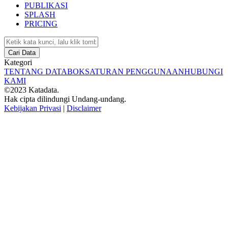
PUBLIKASI
SPLASH
PRICING
Cari Data
Kategori
TENTANG DATABOKS
ATURAN PENGGUNAAN
HUBUNGI
KAMI
©2023 Katadata.
Hak cipta dilindungi Undang-undang.
Kebijakan Privasi
|
Disclaimer