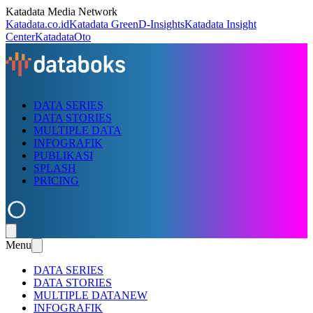
Katadata Media Network
Katadata.co.id
Katadata Green
D-Insights
Katadata Insight
Center
KatadataOto
DATA SERIES
DATA STORIES
MULTIPLE DATA
INFOGRAFIK
PUBLIKASI
SPLASH
PRICING
Menu
DATA SERIES
DATA STORIES
MULTIPLE DATA
NEW
INFOGRAFIK