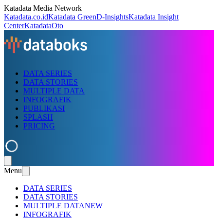
Katadata Media Network
Katadata.co.id
Katadata Green
D-Insights
Katadata Insight
Center
KatadataOto
DATA SERIES
DATA STORIES
MULTIPLE DATA
INFOGRAFIK
PUBLIKASI
SPLASH
PRICING
Menu
DATA SERIES
DATA STORIES
MULTIPLE DATA
NEW
INFOGRAFIK