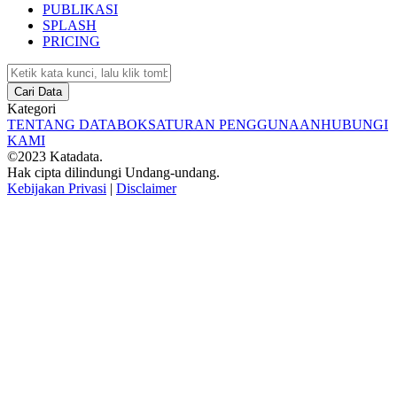
PUBLIKASI
SPLASH
PRICING
Cari Data
Kategori
TENTANG DATABOKS
ATURAN PENGGUNAAN
HUBUNGI
KAMI
©2023 Katadata.
Hak cipta dilindungi Undang-undang.
Kebijakan Privasi
|
Disclaimer