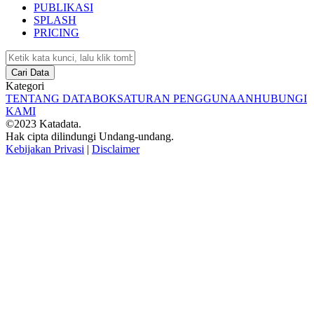
PUBLIKASI
SPLASH
PRICING
Cari Data
Kategori
TENTANG DATABOKS
ATURAN PENGGUNAAN
HUBUNGI
KAMI
©2023 Katadata.
Hak cipta dilindungi Undang-undang.
Kebijakan Privasi
|
Disclaimer