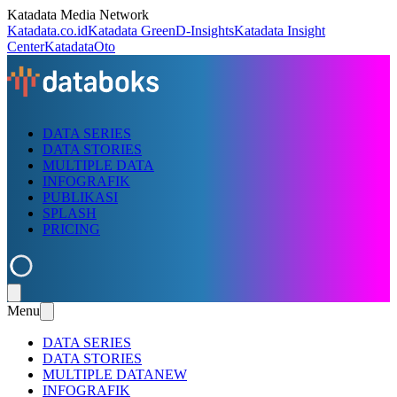
Katadata Media Network
Katadata.co.id
Katadata Green
D-Insights
Katadata Insight
Center
KatadataOto
DATA SERIES
DATA STORIES
MULTIPLE DATA
INFOGRAFIK
PUBLIKASI
SPLASH
PRICING
Menu
DATA SERIES
DATA STORIES
MULTIPLE DATA
NEW
INFOGRAFIK