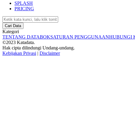
SPLASH
PRICING
Cari Data
Kategori
TENTANG DATABOKS
ATURAN PENGGUNAAN
HUBUNGI 
©2023 Katadata.
Hak cipta dilindungi Undang-undang.
Kebijakan Privasi
|
Disclaimer