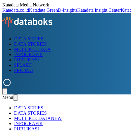
Katadata Media Network
Katadata.co.id
Katadata Green
D-Insights
Katadata Insight Center
Kata
DATA SERIES
DATA STORIES
MULTIPLE DATA
INFOGRAFIK
PUBLIKASI
SPLASH
PRICING
Menu
DATA SERIES
DATA STORIES
MULTIPLE DATA
NEW
INFOGRAFIK
PUBLIKASI