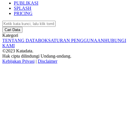
PUBLIKASI
SPLASH
PRICING
Cari Data
Kategori
TENTANG DATABOKS
ATURAN PENGGUNAAN
HUBUNGI
KAMI
©2023 Katadata.
Hak cipta dilindungi Undang-undang.
Kebijakan Privasi
|
Disclaimer