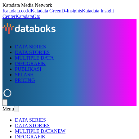
Katadata Media Network
Katadata.co.id
Katadata Green
D-Insights
Katadata Insight
Center
KatadataOto
DATA SERIES
DATA STORIES
MULTIPLE DATA
INFOGRAFIK
PUBLIKASI
SPLASH
PRICING
Menu
DATA SERIES
DATA STORIES
MULTIPLE DATA
NEW
INFOGRAFIK