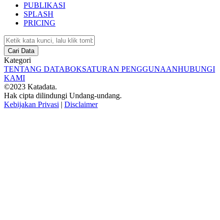
PUBLIKASI
SPLASH
PRICING
Cari Data
Kategori
TENTANG DATABOKS
ATURAN PENGGUNAAN
HUBUNGI
KAMI
©2023 Katadata.
Hak cipta dilindungi Undang-undang.
Kebijakan Privasi
|
Disclaimer