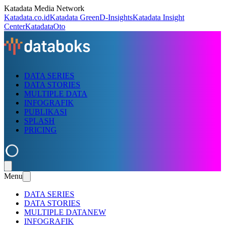
Katadata Media Network
Katadata.co.id
Katadata Green
D-Insights
Katadata Insight
Center
KatadataOto
DATA SERIES
DATA STORIES
MULTIPLE DATA
INFOGRAFIK
PUBLIKASI
SPLASH
PRICING
Menu
DATA SERIES
DATA STORIES
MULTIPLE DATA
NEW
INFOGRAFIK