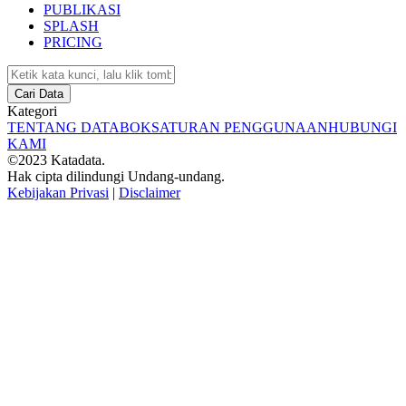
PUBLIKASI
SPLASH
PRICING
Cari Data
Kategori
TENTANG DATABOKS
ATURAN PENGGUNAAN
HUBUNGI
KAMI
©2023 Katadata.
Hak cipta dilindungi Undang-undang.
Kebijakan Privasi
|
Disclaimer