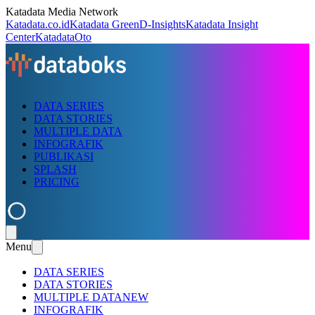
Katadata Media Network
Katadata.co.id
Katadata Green
D-Insights
Katadata Insight
Center
KatadataOto
DATA SERIES
DATA STORIES
MULTIPLE DATA
INFOGRAFIK
PUBLIKASI
SPLASH
PRICING
Menu
DATA SERIES
DATA STORIES
MULTIPLE DATA
NEW
INFOGRAFIK