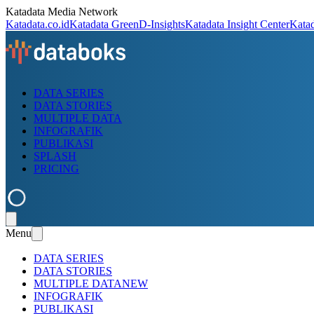
Katadata Media Network
Katadata.co.id
Katadata Green
D-Insights
Katadata Insight Center
Kata
DATA SERIES
DATA STORIES
MULTIPLE DATA
INFOGRAFIK
PUBLIKASI
SPLASH
PRICING
Menu
DATA SERIES
DATA STORIES
MULTIPLE DATA
NEW
INFOGRAFIK
PUBLIKASI