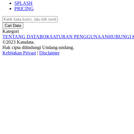
SPLASH
PRICING
Cari Data
Kategori
TENTANG DATABOKS
ATURAN PENGGUNAAN
HUBUNGI 
©2023 Katadata.
Hak cipta dilindungi Undang-undang.
Kebijakan Privasi
|
Disclaimer