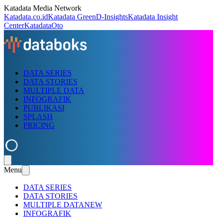
Katadata Media Network
Katadata.co.id
Katadata Green
D-Insights
Katadata Insight
Center
KatadataOto
DATA SERIES
DATA STORIES
MULTIPLE DATA
INFOGRAFIK
PUBLIKASI
SPLASH
PRICING
Menu
DATA SERIES
DATA STORIES
MULTIPLE DATA
NEW
INFOGRAFIK