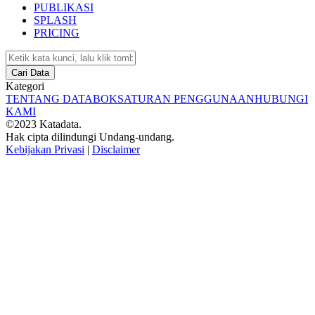
PUBLIKASI
SPLASH
PRICING
Cari Data
Kategori
TENTANG DATABOKS
ATURAN PENGGUNAAN
HUBUNGI
KAMI
©2023 Katadata.
Hak cipta dilindungi Undang-undang.
Kebijakan Privasi
|
Disclaimer