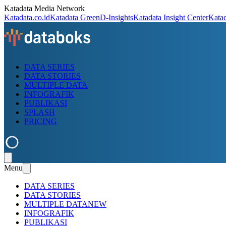
Katadata Media Network
Katadata.co.id
Katadata Green
D-Insights
Katadata Insight Center
Kata
DATA SERIES
DATA STORIES
MULTIPLE DATA
INFOGRAFIK
PUBLIKASI
SPLASH
PRICING
Menu
DATA SERIES
DATA STORIES
MULTIPLE DATA
NEW
INFOGRAFIK
PUBLIKASI