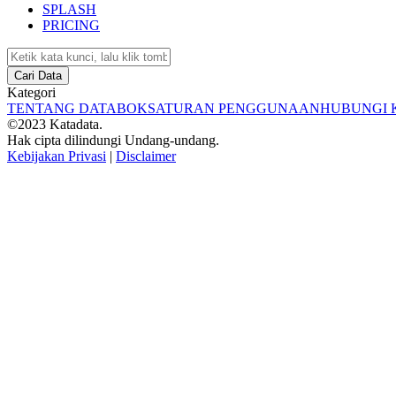
SPLASH
PRICING
Cari Data
Kategori
TENTANG DATABOKS
ATURAN PENGGUNAAN
HUBUNGI 
©2023 Katadata.
Hak cipta dilindungi Undang-undang.
Kebijakan Privasi
|
Disclaimer