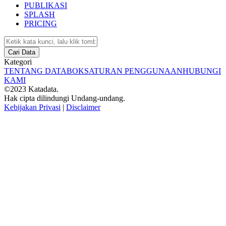
PUBLIKASI
SPLASH
PRICING
Cari Data
Kategori
TENTANG DATABOKS
ATURAN PENGGUNAAN
HUBUNGI
KAMI
©2023 Katadata.
Hak cipta dilindungi Undang-undang.
Kebijakan Privasi
|
Disclaimer