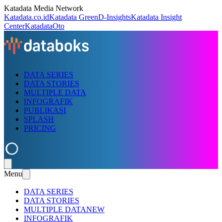
Katadata Media Network
Katadata.co.id
Katadata Green
D-Insights
Katadata Insight
Center
KatadataOto
DATA SERIES
DATA STORIES
MULTIPLE DATA
INFOGRAFIK
PUBLIKASI
SPLASH
PRICING
Menu
DATA SERIES
DATA STORIES
MULTIPLE DATA
NEW
INFOGRAFIK