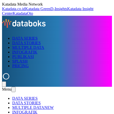
Katadata Media Network
Katadata.co.id
Katadata Green
D-Insights
Katadata Insight
Center
KatadataOto
DATA SERIES
DATA STORIES
MULTIPLE DATA
INFOGRAFIK
PUBLIKASI
SPLASH
PRICING
Menu
DATA SERIES
DATA STORIES
MULTIPLE DATA
NEW
INFOGRAFIK