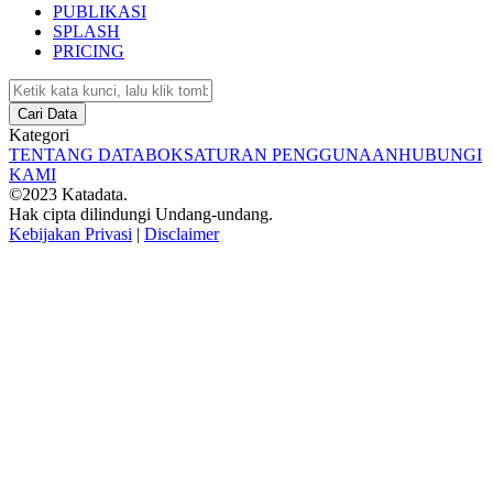
PUBLIKASI
SPLASH
PRICING
Cari Data
Kategori
TENTANG DATABOKS
ATURAN PENGGUNAAN
HUBUNGI
KAMI
©2023 Katadata.
Hak cipta dilindungi Undang-undang.
Kebijakan Privasi
|
Disclaimer