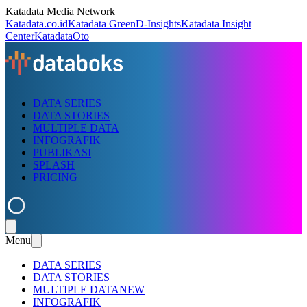
Katadata Media Network
Katadata.co.id
Katadata Green
D-Insights
Katadata Insight
Center
KatadataOto
DATA SERIES
DATA STORIES
MULTIPLE DATA
INFOGRAFIK
PUBLIKASI
SPLASH
PRICING
Menu
DATA SERIES
DATA STORIES
MULTIPLE DATA
NEW
INFOGRAFIK