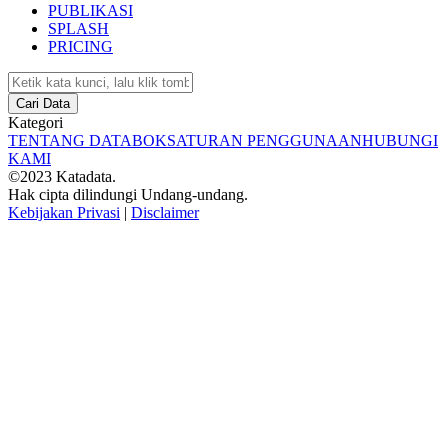
PUBLIKASI
SPLASH
PRICING
Cari Data
Kategori
TENTANG DATABOKS
ATURAN PENGGUNAAN
HUBUNGI
KAMI
©2023 Katadata.
Hak cipta dilindungi Undang-undang.
Kebijakan Privasi
|
Disclaimer