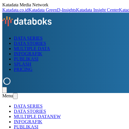
Katadata Media Network
Katadata.co.id
Katadata Green
D-Insights
Katadata Insight Center
Kata
DATA SERIES
DATA STORIES
MULTIPLE DATA
INFOGRAFIK
PUBLIKASI
SPLASH
PRICING
Menu
DATA SERIES
DATA STORIES
MULTIPLE DATA
NEW
INFOGRAFIK
PUBLIKASI