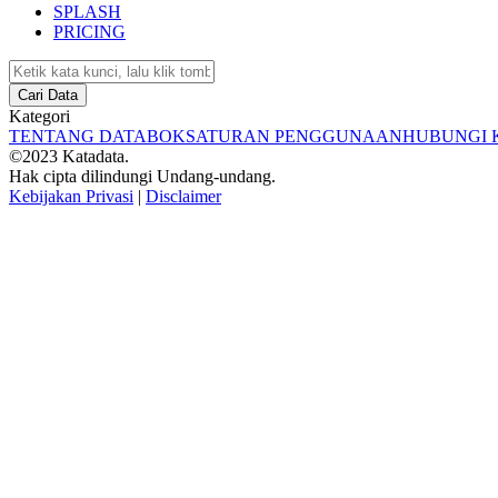
SPLASH
PRICING
Cari Data
Kategori
TENTANG DATABOKS
ATURAN PENGGUNAAN
HUBUNGI 
©2023 Katadata.
Hak cipta dilindungi Undang-undang.
Kebijakan Privasi
|
Disclaimer