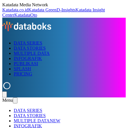
Katadata Media Network
Katadata.co.id
Katadata Green
D-Insights
Katadata Insight
Center
KatadataOto
DATA SERIES
DATA STORIES
MULTIPLE DATA
INFOGRAFIK
PUBLIKASI
SPLASH
PRICING
Menu
DATA SERIES
DATA STORIES
MULTIPLE DATA
NEW
INFOGRAFIK