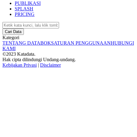
PUBLIKASI
SPLASH
PRICING
Cari Data
Kategori
TENTANG DATABOKS
ATURAN PENGGUNAAN
HUBUNGI
KAMI
©2023 Katadata.
Hak cipta dilindungi Undang-undang.
Kebijakan Privasi
|
Disclaimer