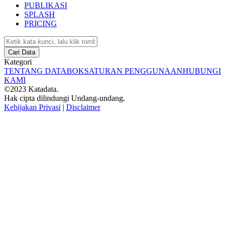
PUBLIKASI
SPLASH
PRICING
Cari Data
Kategori
TENTANG DATABOKS
ATURAN PENGGUNAAN
HUBUNGI
KAMI
©2023 Katadata.
Hak cipta dilindungi Undang-undang.
Kebijakan Privasi
|
Disclaimer