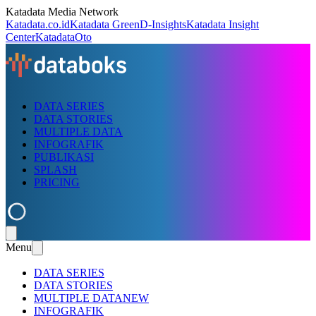
Katadata Media Network
Katadata.co.id
Katadata Green
D-Insights
Katadata Insight
Center
KatadataOto
DATA SERIES
DATA STORIES
MULTIPLE DATA
INFOGRAFIK
PUBLIKASI
SPLASH
PRICING
Menu
DATA SERIES
DATA STORIES
MULTIPLE DATA
NEW
INFOGRAFIK