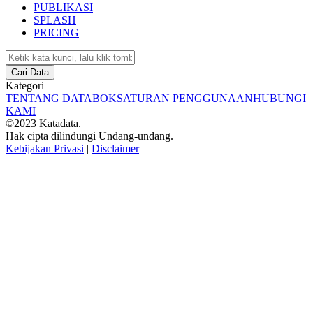
PUBLIKASI
SPLASH
PRICING
Cari Data
Kategori
TENTANG DATABOKS
ATURAN PENGGUNAAN
HUBUNGI
KAMI
©2023 Katadata.
Hak cipta dilindungi Undang-undang.
Kebijakan Privasi
|
Disclaimer