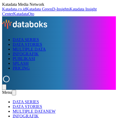
Katadata Media Network
Katadata.co.id
Katadata Green
D-Insights
Katadata Insight
Center
KatadataOto
DATA SERIES
DATA STORIES
MULTIPLE DATA
INFOGRAFIK
PUBLIKASI
SPLASH
PRICING
Menu
DATA SERIES
DATA STORIES
MULTIPLE DATA
NEW
INFOGRAFIK