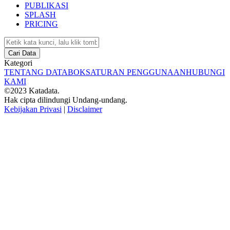
PUBLIKASI
SPLASH
PRICING
Cari Data
Kategori
TENTANG DATABOKS
ATURAN PENGGUNAAN
HUBUNGI
KAMI
©2023 Katadata.
Hak cipta dilindungi Undang-undang.
Kebijakan Privasi
|
Disclaimer