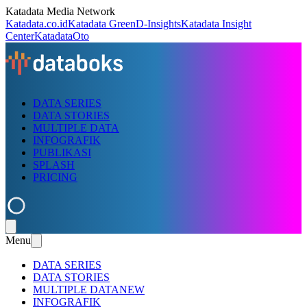
Katadata Media Network
Katadata.co.id
Katadata Green
D-Insights
Katadata Insight
Center
KatadataOto
DATA SERIES
DATA STORIES
MULTIPLE DATA
INFOGRAFIK
PUBLIKASI
SPLASH
PRICING
Menu
DATA SERIES
DATA STORIES
MULTIPLE DATA
NEW
INFOGRAFIK