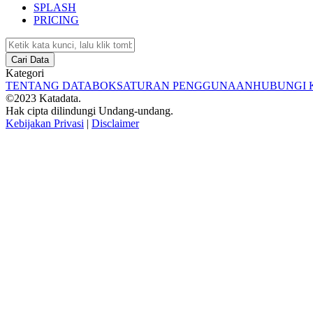
SPLASH
PRICING
Cari Data
Kategori
TENTANG DATABOKS
ATURAN PENGGUNAAN
HUBUNGI 
©2023 Katadata.
Hak cipta dilindungi Undang-undang.
Kebijakan Privasi
|
Disclaimer