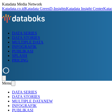
Katadata Media Network
Katadata.co.id
Katadata Green
D-Insights
Katadata Insight Center
Kata
DATA SERIES
DATA STORIES
MULTIPLE DATA
INFOGRAFIK
PUBLIKASI
SPLASH
PRICING
Menu
DATA SERIES
DATA STORIES
MULTIPLE DATA
NEW
INFOGRAFIK
PUBLIKASI