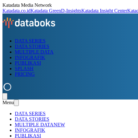
Katadata Media Network
Katadata.co.id
Katadata Green
D-Insights
Katadata Insight Center
Kata
DATA SERIES
DATA STORIES
MULTIPLE DATA
INFOGRAFIK
PUBLIKASI
SPLASH
PRICING
Menu
DATA SERIES
DATA STORIES
MULTIPLE DATA
NEW
INFOGRAFIK
PUBLIKASI