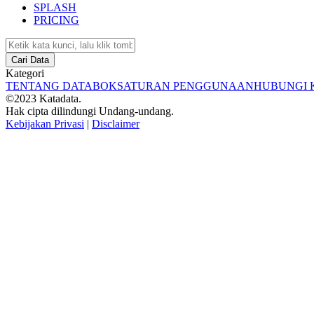
SPLASH
PRICING
Cari Data
Kategori
TENTANG DATABOKS
ATURAN PENGGUNAAN
HUBUNGI 
©2023 Katadata.
Hak cipta dilindungi Undang-undang.
Kebijakan Privasi
|
Disclaimer