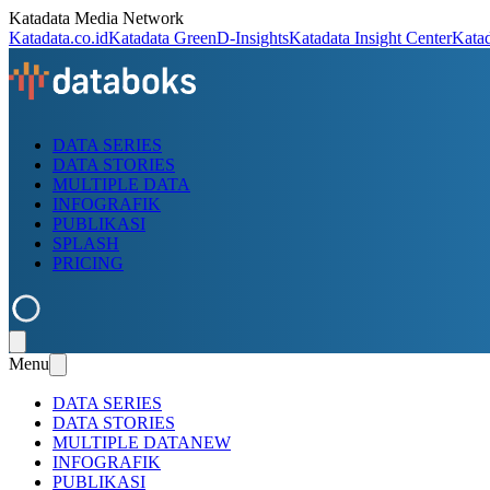
Katadata Media Network
Katadata.co.id
Katadata Green
D-Insights
Katadata Insight Center
Kata
DATA SERIES
DATA STORIES
MULTIPLE DATA
INFOGRAFIK
PUBLIKASI
SPLASH
PRICING
Menu
DATA SERIES
DATA STORIES
MULTIPLE DATA
NEW
INFOGRAFIK
PUBLIKASI