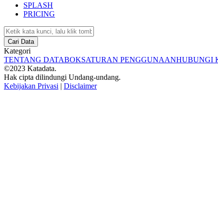
SPLASH
PRICING
Cari Data
Kategori
TENTANG DATABOKS
ATURAN PENGGUNAAN
HUBUNGI 
©2023 Katadata.
Hak cipta dilindungi Undang-undang.
Kebijakan Privasi
|
Disclaimer